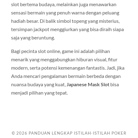
slot bertema budaya, melainkan juga menawarkan
sensasi bermain yang penuh warna dengan peluang
hadiah besar. Di balik simbol topeng yang misterius,
tersimpan jackpot menggiurkan yang bisa diraih siapa
saja yang beruntung.
Bagi pecinta slot online, game ini adalah pilihan
menarik yang menggabungkan hiburan visual, fitur
modern, serta potensi kemenangan fantastis. Jadi, jika
Anda mencari pengalaman bermain berbeda dengan
nuansa budaya yang kuat,
Japanese Mask Slot
bisa
menjadi pilihan yang tepat.
© 2026
PANDUAN LENGKAP ISTILAH-ISTILAH POKER