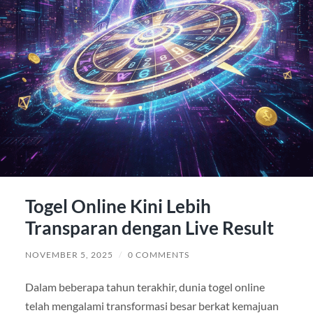
Togel Online Kini Lebih
Transparan dengan Live Result
NOVEMBER 5, 2025
/
0 COMMENTS
Dalam beberapa tahun terakhir, dunia togel online
telah mengalami transformasi besar berkat kemajuan