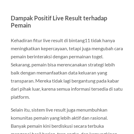
Dampak Positif Live Result terhadap
Pemain
Kehadiran fitur live result di bintang11 tidak hanya
meningkatkan kepercayaan, tetapi juga mengubah cara
pemain berinteraksi dengan permainan togel.
Sekarang, pemain bisa merencanakan strategi lebih
baik dengan memanfaatkan data keluaran yang
transparan. Mereka tidak lagi bergantung pada kabar
dari pihak luar, karena semua informasi tersedia di satu
platform.
Selain itu, sistem live result juga menumbuhkan
komunitas pemain yang lebih aktif dan rasional.
Banyak pemain kini berdiskusi secara terbuka
mengenai hasil harian, tren angka, dan kemungkinan